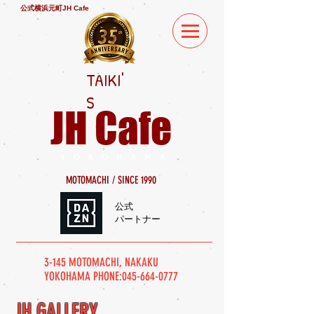
公式横浜元町JH Cafe
TAIKI'
S
JH Cafe
YOKOHAMA
MOTOMACHI / SINCE 1990
公式
​パートナー
3-145 MOTOMACHI, NAKAKU
YOKOHAMA PHONE:
045-664-0777
JH GALLERY